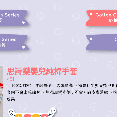
思詩樂嬰兒純棉手套
2 對
・100% 純棉，柔軟舒適，透氣度高 ・預防初生嬰兒指甲
套內不會出現線絮 ・無添加螢光劑，不會引致皮膚過敏 ・
效果