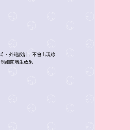
抹拭 ・外縫設計，不會出現線
抑制細菌增生效果