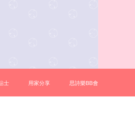
貼士
用家分享
思詩樂BB會