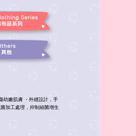
抓傷幼嫩肌膚 ・外縫設計，手
抗菌加工處理，抑制細菌增生