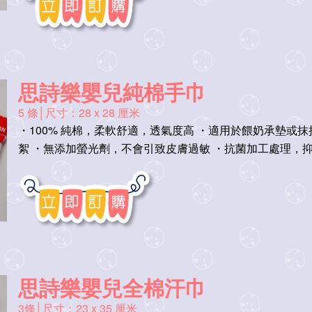
思詩樂嬰兒純棉手巾
5 條│尺寸：28 x 28 厘米
・100% 純棉，柔軟舒適，透氣度高 ・適用於餵奶承墊或
絮 ・無添加螢光劑，不會引致皮膚過敏 ・抗菌加工處理，
思詩樂嬰兒全棉汗巾
3條│尺寸：23 x 35 厘米