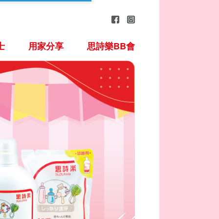
士
用家分享
思詩樂BB會