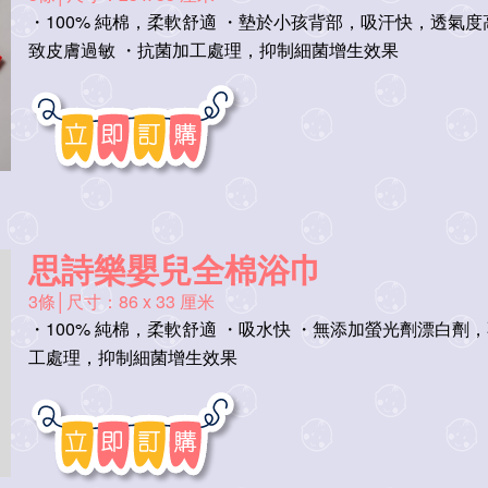
・100% 純棉，柔軟舒適 ・墊於小孩背部，吸汗快，透氣
致皮膚過敏 ・抗菌加工處理，抑制細菌增生效果
思詩樂嬰兒全棉浴巾
3條│尺寸：86 x 33 厘米
・100% 純棉，柔軟舒適 ・吸水快 ・無添加螢光劑漂白劑
工處理，抑制細菌增生效果